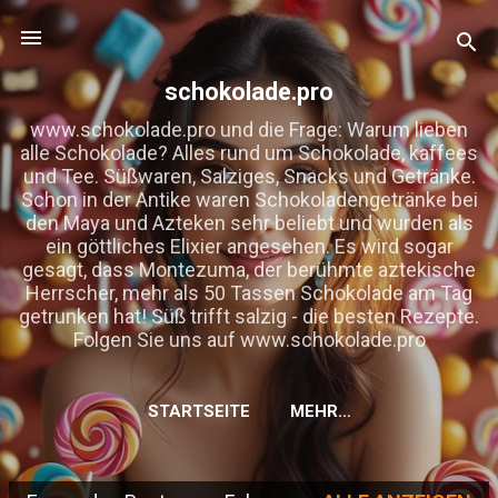
Direkt zum Hauptbereich
schokolade.pro
www.schokolade.pro und die Frage: Warum lieben
alle Schokolade? Alles rund um Schokolade, kaffees
und Tee. Süßwaren, Salziges, Snacks und Getränke.
Schon in der Antike waren Schokoladengetränke bei
den Maya und Azteken sehr beliebt und wurden als
ein göttliches Elixier angesehen. Es wird sogar
gesagt, dass Montezuma, der berühmte aztekische
Herrscher, mehr als 50 Tassen Schokolade am Tag
getrunken hat! Süß trifft salzig - die besten Rezepte.
Folgen Sie uns auf www.schokolade.pro
STARTSEITE
MEHR…