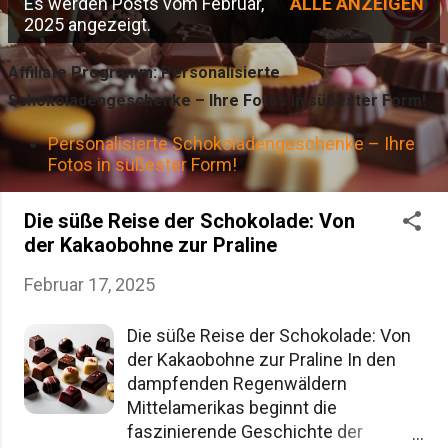
Es werden Posts vom Februar,
ALLE ANZEIGEN
P
2025 angezeigt.
o
Affiliate Programm: Personalisierte
s
Schokoladengeschenke – Ihre Fotos in süßester Form!
t
Personalisierte Schokoladengeschenke – Ihre
s
Fotos in süßester Form!
Die süße Reise der Schokolade: Von
der Kakaobohne zur Praline
Februar 17, 2025
Die süße Reise der Schokolade: Von
der Kakaobohne zur Praline In den
dampfenden Regenwäldern
Mittelamerikas beginnt die
faszinierende Geschichte der