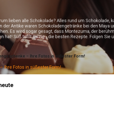
Direkt zum Hauptbereich
um lieben alle Schokolade? Alles rund um Schokolade, 
in der Antike waren Schokoladengetränke bei den Maya u
sehen. Es wird sogar gesagt, dass Montezuma, der berüh
hat! Süß trifft salzig - die besten Rezepte. Folgen Si
engeschenke – Ihre Fotos in süßester Form!
 Ihre Fotos in süßester Form!
heute