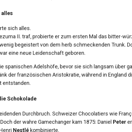
alles
e sich alles.
uma II. traf, probierte er zum ersten Mal das bitter-wür
r wenig begeistert von dem herb schmeckenden Trunk. D
 war eine neue Leidenschaft geboren.
e spanischen Adelshöfe, bevor sie sich langsam über gan
 der französischen Aristokratie, während in England d
t entstanden.
 die Schokolade
heidenden Durchbruch. Schweizer Chocolatiers wie Fran
. Doch der wahre Gamechanger kam 1875: Daniel
Peter
er
 Henri
Nestlé
kombinierte.