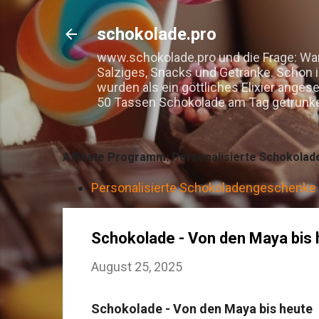
schokolade.pro
www.schokolade.pro und die Frage: War
Salziges, Snacks und Getränke. Schon 
wurden als ein göttliches Elixier ange
50 Tassen Schokolade am Tag getrunken 
Affiliate Programm: Personalisierte Schokolad
Personalisierte Schokoladengeschenke –
Schokolade - Von den Maya bis 
August 25, 2025
Schokolade - Von den Maya bis heute