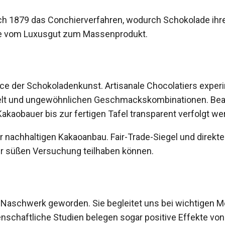
ich 1879 das Conchierverfahren, wodurch Schokolade ihre 
de vom Luxusgut zum Massenprodukt.
ce der Schokoladenkunst. Artisanale Chocolatiers exper
elt und ungewöhnlichen Geschmackskombinationen. Bean-
kaobauer bis zur fertigen Tafel transparent verfolgt we
 nachhaltigen Kakaoanbau. Fair-Trade-Siegel und direkte
er süßen Versuchung teilhaben können.
n Naschwerk geworden. Sie begleitet uns bei wichtigen M
chaftliche Studien belegen sogar positive Effekte von