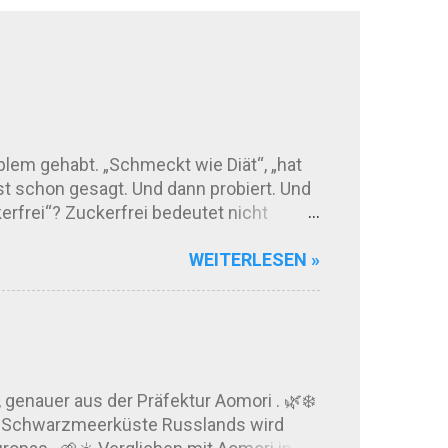
blem gehabt. „Schmeckt wie Diät“, „hat
 schon gesagt. Und dann probiert. Und
kerfrei“? Zuckerfrei bedeutet nicht
altit zurück. Manche Produkte
WEITERLESEN »
: Einige dieser Stoffe können bei
schmeckt zuckerfreie Schokolade heute?
 Kakaoqualität und der Rezeptur ab.
genauer aus der Präfektur Aomori . 🌿❄️
der Schwarzmeerküste Russlands wird