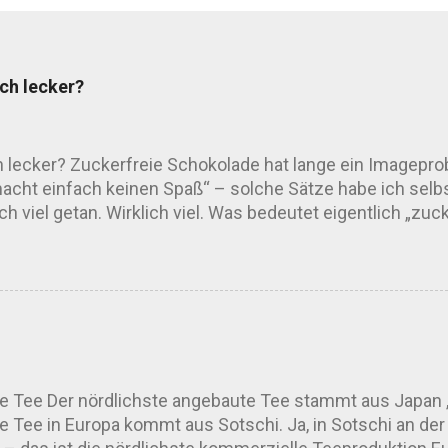
ich lecker?
ch lecker? Zuckerfreie Schokolade hat lange ein Imagepro
ht einfach keinen Spaß“ – solche Sätze habe ich selbst
h viel getan. Wirklich viel. Was bedeutet eigentlich „zuc
reifen auf Ersatzstoffe wie Erythrit, Stevia, Xylit oder M
el, um den Geschmack runder zu machen. Kleine Warnung
n wir’s diplomatisch – der Magen mag nicht alles. Wie 
sagt: Der Geschmack hängt stark vom Süßungsmittel, der
im Mund. Fast minzig, obwohl gar keine ...
e Tee Der nördlichste angebaute Tee stammt aus Japan , 
e Tee in Europa kommt aus Sotschi. Ja, in Sotschi an 