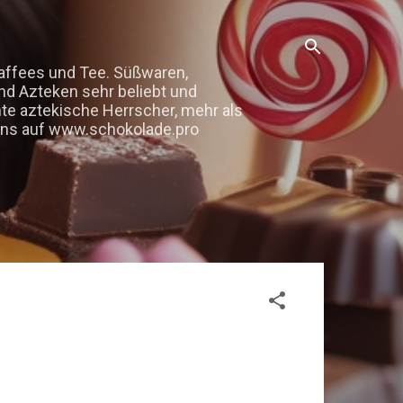
kaffees und Tee. Süßwaren,
nd Azteken sehr beliebt und
mte aztekische Herrscher, mehr als
e uns auf www.schokolade.pro