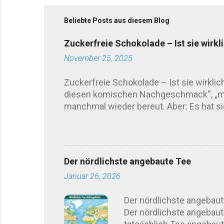
Beliebte Posts aus diesem Blog
Zuckerfreie Schokolade – Ist sie wirkl
November 25, 2025
Zuckerfreie Schokolade – Ist sie wirkli
diesen komischen Nachgeschmack“, „mac
manchmal wieder bereut. Aber: Es hat sic
automatisch „frei von Süße“. Hersteller g
kombinieren sogar mehrere Süßungsmitt
empfindlichen Menschen rumoren . Sage
Kurz gesagt: unterschiedlich. Länger ge
Der nördlichste angebaute Tee
Erythrit-Schokolade wirkt oft etwas kühl 
Januar 26, 2026
Der nördlichste angebaut
Der nördlichste angebaut