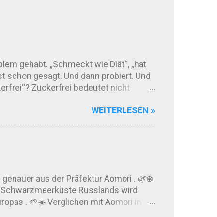
blem gehabt. „Schmeckt wie Diät“, „hat
 schon gesagt. Und dann probiert. Und
kerfrei“? Zuckerfrei bedeutet nicht
altit zurück. Manche Produkte
WEITERLESEN »
: Einige dieser Stoffe können bei
schmeckt zuckerfreie Schokolade heute?
 Kakaoqualität und der Rezeptur ab.
genauer aus der Präfektur Aomori . 🌿❄️
der Schwarzmeerküste Russlands wird
ropas . 🌱☀️ Verglichen mit Aomori in
 Sotschi ungefähr bei 43°N liegt. Also: