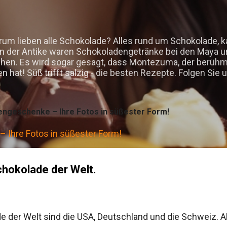
Direkt zum Hauptbereich
um lieben alle Schokolade? Alles rund um Schokolade, 
in der Antike waren Schokoladengetränke bei den Maya u
sehen. Es wird sogar gesagt, dass Montezuma, der berüh
hat! Süß trifft salzig - die besten Rezepte. Folgen Si
engeschenke – Ihre Fotos in süßester Form!
 Ihre Fotos in süßester Form!
hokolade der Welt.
 der Welt sind die USA, Deutschland und die Schweiz. All