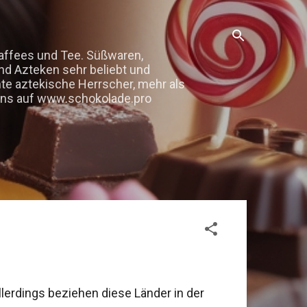
kaffees und Tee. Süßwaren,
nd Azteken sehr beliebt und
mte aztekische Herrscher, mehr als
e uns auf www.schokolade.pro
erdings beziehen diese Länder in der 