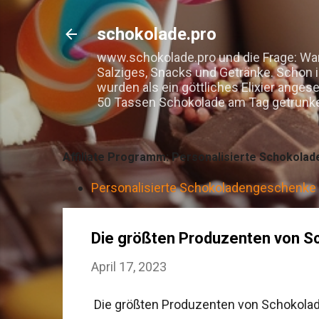
schokolade.pro
www.schokolade.pro und die Frage: War
Salziges, Snacks und Getränke. Schon 
wurden als ein göttliches Elixier ange
50 Tassen Schokolade am Tag getrunken 
Affiliate Programm: Personalisierte Schokolad
Personalisierte Schokoladengeschenke –
Die größten Produzenten von Sc
April 17, 2023
Die größten Produzenten von Schokolade