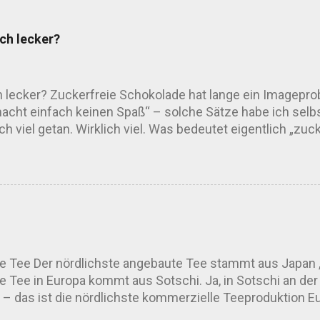
ich lecker?
ch lecker? Zuckerfreie Schokolade hat lange ein Imagepro
ht einfach keinen Spaß“ – solche Sätze habe ich selbst
h viel getan. Wirklich viel. Was bedeutet eigentlich „zuc
reifen auf Ersatzstoffe wie Erythrit, Stevia, Xylit oder M
el, um den Geschmack runder zu machen. Kleine Warnung
n wir’s diplomatisch – der Magen mag nicht alles. Wie 
sagt: Der Geschmack hängt stark vom Süßungsmittel, der
im Mund. Fast minzig, obwohl gar keine ...
e Tee Der nördlichste angebaute Tee stammt aus Japan , 
e Tee in Europa kommt aus Sotschi. Ja, in Sotschi an 
 – das ist die nördlichste kommerzielle Teeproduktion Eu
r weiter südlich . Aomori liegt etwa auf 40–41°N , während