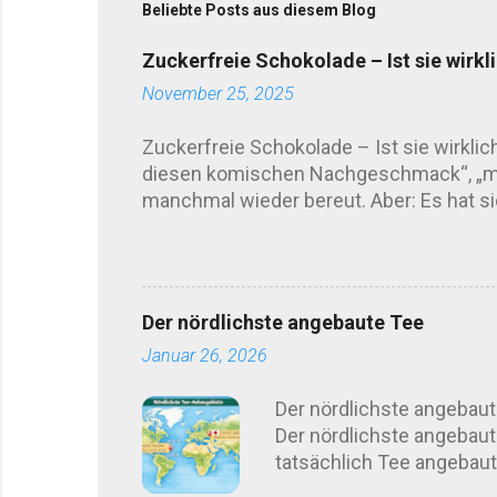
Beliebte Posts aus diesem Blog
Zuckerfreie Schokolade – Ist sie wirkl
November 25, 2025
Zuckerfreie Schokolade – Ist sie wirkli
diesen komischen Nachgeschmack“, „mac
manchmal wieder bereut. Aber: Es hat sic
automatisch „frei von Süße“. Hersteller g
kombinieren sogar mehrere Süßungsmitt
empfindlichen Menschen rumoren . Sage
Kurz gesagt: unterschiedlich. Länger ge
Der nördlichste angebaute Tee
Erythrit-Schokolade wirkt oft etwas kühl 
Januar 26, 2026
Der nördlichste angebaut
Der nördlichste angebaut
tatsächlich Tee angebaut
Japan , liegt Sotschi abe