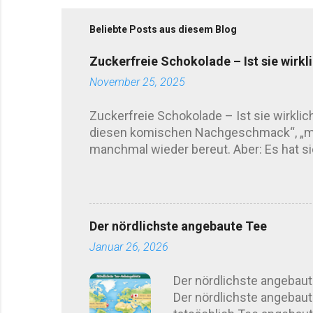
Beliebte Posts aus diesem Blog
Zuckerfreie Schokolade – Ist sie wirkl
November 25, 2025
Zuckerfreie Schokolade – Ist sie wirkli
diesen komischen Nachgeschmack“, „mac
manchmal wieder bereut. Aber: Es hat sic
automatisch „frei von Süße“. Hersteller g
kombinieren sogar mehrere Süßungsmitt
empfindlichen Menschen rumoren . Sage
Kurz gesagt: unterschiedlich. Länger ge
Der nördlichste angebaute Tee
Erythrit-Schokolade wirkt oft etwas kühl 
Januar 26, 2026
Der nördlichste angebaut
Der nördlichste angebaut