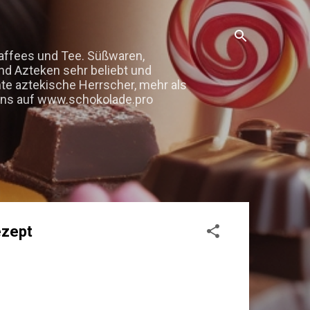
kaffees und Tee. Süßwaren,
nd Azteken sehr beliebt und
mte aztekische Herrscher, mehr als
e uns auf www.schokolade.pro
ezept