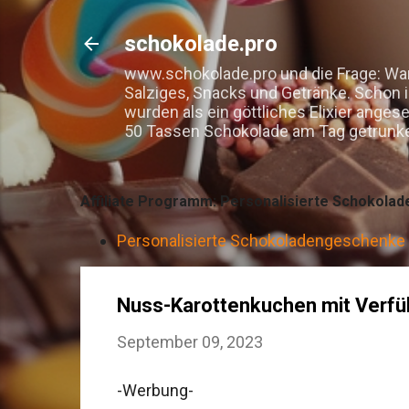
schokolade.pro
www.schokolade.pro und die Frage: War
Salziges, Snacks und Getränke. Schon 
wurden als ein göttliches Elixier ange
50 Tassen Schokolade am Tag getrunken 
Affiliate Programm: Personalisierte Schokolad
Personalisierte Schokoladengeschenke –
Nuss-Karottenkuchen mit Verfüh
September 09, 2023
-Werbung-