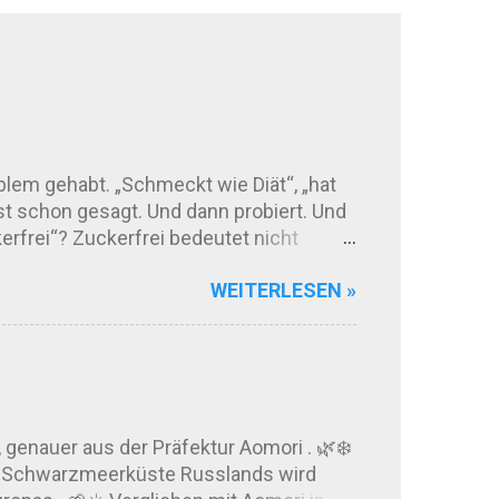
blem gehabt. „Schmeckt wie Diät“, „hat
 schon gesagt. Und dann probiert. Und
kerfrei“? Zuckerfrei bedeutet nicht
altit zurück. Manche Produkte
WEITERLESEN »
: Einige dieser Stoffe können bei
schmeckt zuckerfreie Schokolade heute?
 Kakaoqualität und der Rezeptur ab.
genauer aus der Präfektur Aomori . 🌿❄️
der Schwarzmeerküste Russlands wird