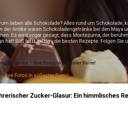
Direkt zum Hauptbereich
um lieben alle Schokolade? Alles rund um Schokolade, 
in der Antike waren Schokoladengetränke bei den Maya u
sehen. Es wird sogar gesagt, dass Montezuma, der berüh
hat! Süß trifft salzig - die besten Rezepte. Folgen Si
engeschenke – Ihre Fotos in süßester Form!
 Ihre Fotos in süßester Form!
rerischer Zucker-Glasur: Ein himmlisches R