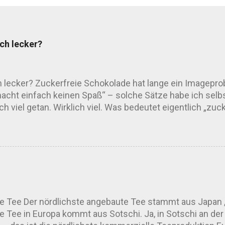
ich lecker?
ch lecker? Zuckerfreie Schokolade hat lange ein Imagepro
ht einfach keinen Spaß“ – solche Sätze habe ich selbst
h viel getan. Wirklich viel. Was bedeutet eigentlich „zuc
reifen auf Ersatzstoffe wie Erythrit, Stevia, Xylit oder M
el, um den Geschmack runder zu machen. Kleine Warnung
n wir’s diplomatisch – der Magen mag nicht alles. Wie 
sagt: Der Geschmack hängt stark vom Süßungsmittel, der
im Mund. Fast minzig, obwohl gar keine ...
e Tee Der nördlichste angebaute Tee stammt aus Japan , 
e Tee in Europa kommt aus Sotschi. Ja, in Sotschi an 